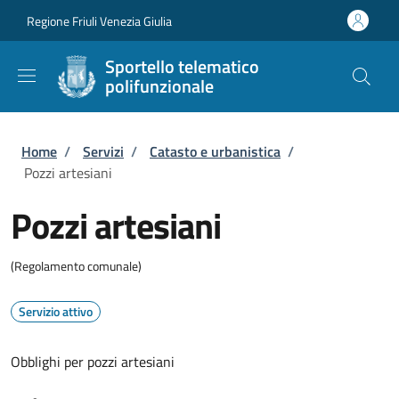
Salta al contenuto principale
Skip to footer content
Regione Friuli Venezia Giulia
Sportello telematico
polifunzionale
Briciole di pane
Home
/
Servizi
/
Catasto e urbanistica
/
Pozzi artesiani
Pozzi artesiani
(Regolamento comunale)
Servizio attivo
Obblighi per pozzi artesiani