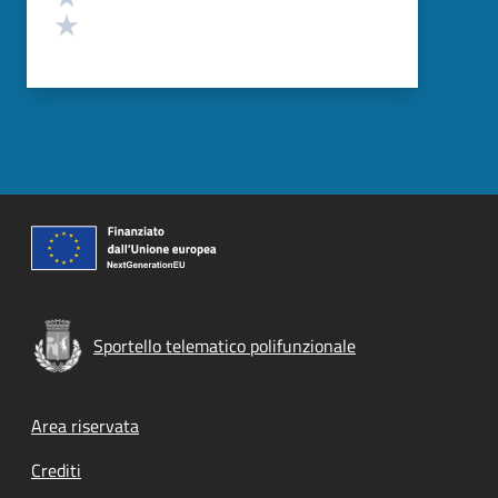
Valuta 1 stelle su 5
Sportello telematico polifunzionale
Footer menu
Area riservata
Crediti