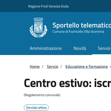
Salta al contenuto principale
Skip to footer content
Regione Friuli Venezia Giulia
Sportello telematic
Comune di Fiumicello Villa Vicentina
Amministrazione
Novità
Servizi
Briciole di pane
Home
/
Servizi
/
Educazione e formazione
Centro estivo: iscr
(Regolamento comunale)
Servizio attivo