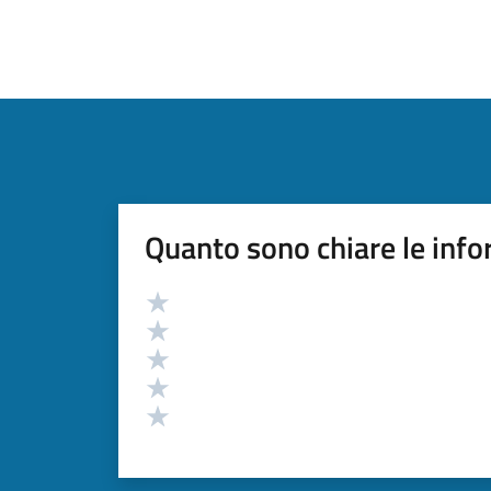
Quanto sono chiare le info
Valutazione
Valuta 5 stelle su 5
Valuta 4 stelle su 5
Valuta 3 stelle su 5
Valuta 2 stelle su 5
Valuta 1 stelle su 5