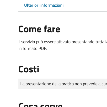
Ulteriori informazioni
Come fare
Il servizio può essere attivato presentando tutta
in formato PDF.
Costi
Tipo di pagamento
Importo
La presentazione della pratica non prevede al
Cosa serve