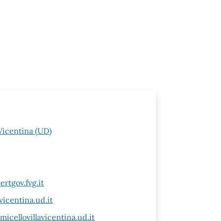
Vicentina (UD)
rtgov.fvg.it
vicentina.ud.it
icellovillavicentina.ud.it