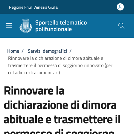
Salta al contenuto principale
Skip to footer content
Regione Friuli Venezia Giulia
Sportello telematico
polifunzionale
Briciole di pane
Home
/
Servizi demografici
/
Rinnovare la dichiarazione di dimora abituale e
trasmettere il permesso di soggiorno rinnovato (per
cittadini extracomunitari)
Rinnovare la
dichiarazione di dimora
abituale e trasmettere il
permesso di soggiorno