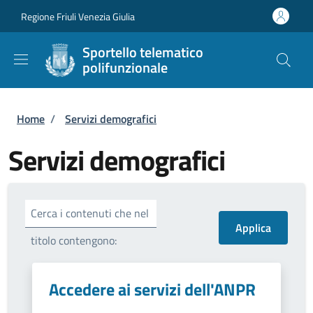
Salta al contenuto principale
Skip to footer content
Regione Friuli Venezia Giulia
Sportello telematico
polifunzionale
Briciole di pane
Home
/
Servizi demografici
Servizi demografici
Cerca i contenuti che nel
titolo contengono:
Accedere ai servizi dell'ANPR