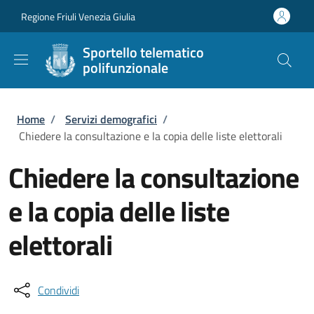
Salta al contenuto principale
Skip to footer content
Regione Friuli Venezia Giulia
Sportello telematico
polifunzionale
Briciole di pane
Home
/
Servizi demografici
/
Chiedere la consultazione e la copia delle liste elettorali
Chiedere la consultazione
e la copia delle liste
elettorali
Condividi