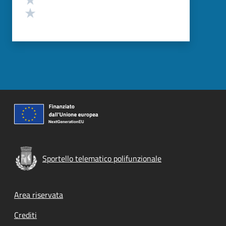
Valuta 1 stelle su 5
Sportello telematico polifunzionale
Footer menu
Area riservata
Crediti