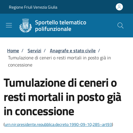
Salta al contenuto principale
Skip to footer content
Regione Friuli Venezia Giulia
Sportello telematico
polifunzionale
Briciole di pane
Home
/
Servizi
/
Anagrafe e stato civile
/
Tumulazione di ceneri o resti mortali in posto già in
concessione
Tumulazione di ceneri o
resti mortali in posto già
in concessione
(
urn:nir:presidente.repubblica:decreto:1990-09-10;285~art93
)