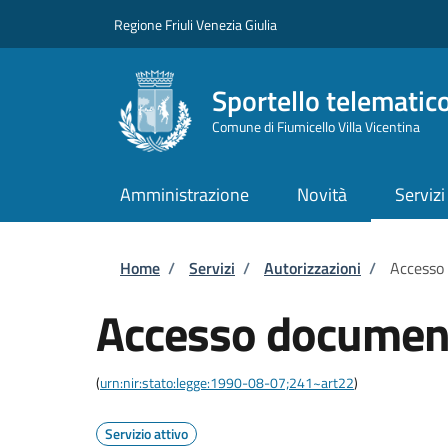
Salta al contenuto principale
Skip to footer content
Regione Friuli Venezia Giulia
Sportello telematic
Comune di Fiumicello Villa Vicentina
Amministrazione
Novità
Servizi
Briciole di pane
Home
/
Servizi
/
Autorizzazioni
/
Accesso
Accesso documen
(
urn:nir:stato:legge:1990-08-07;241~art22
)
Servizio attivo