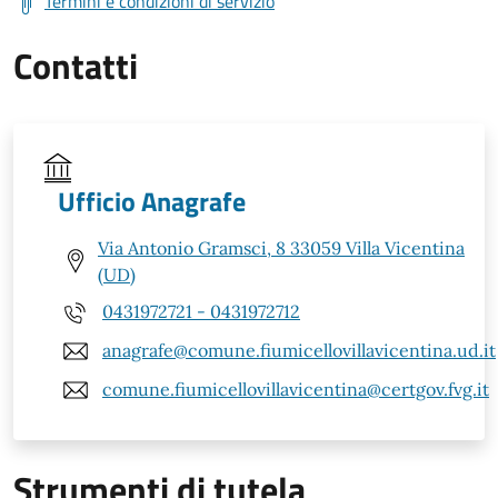
Termini e condizioni di servizio
Contatti
Ufficio Anagrafe
Via Antonio Gramsci, 8 33059 Villa Vicentina
(UD)
0431972721 - 0431972712
anagrafe@comune.fiumicellovillavicentina.ud.it
comune.fiumicellovillavicentina@certgov.fvg.it
Strumenti di tutela