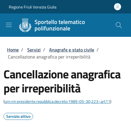
Salta al contenuto principale
Skip to footer content
Regione Friuli Venezia Giulia
Sportello telematico
polifunzionale
Briciole di pane
Home
/
Servizi
/
Anagrafe e stato civile
/
Cancellazione anagrafica per irreperibilità
Cancellazione anagrafica
per irreperibilità
(
urn:nir:presidente.repubblica:decreto:1989-05-30;223~art11
)
Servizio attivo