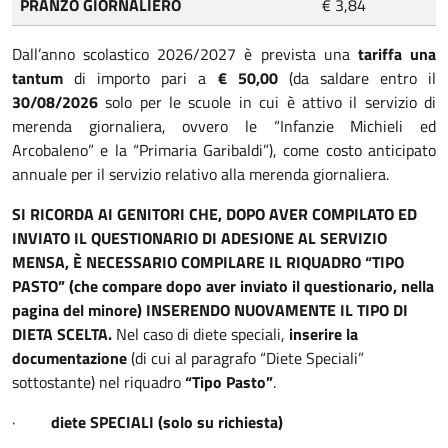
PRANZO GIORNALIERO
€ 3,84
Dall’anno scolastico 2026/2027 è prevista una
tariffa una
tantum
di importo pari a
€ 50,00
(da saldare entro il
30/08/2026
solo per le scuole in cui è attivo il servizio di
merenda giornaliera, ovvero le “Infanzie Michieli ed
Arcobaleno” e la “Primaria Garibaldi”), come costo anticipato
annuale per il servizio relativo alla merenda giornaliera.
SI RICORDA AI GENITORI CHE, DOPO AVER COMPILATO ED
INVIATO IL QUESTIONARIO DI ADESIONE AL SERVIZIO
MENSA, È NECESSARIO COMPILARE IL RIQUADRO “TIPO
PASTO” (che compare dopo aver inviato il questionario, nella
pagina del minore) INSERENDO NUOVAMENTE IL TIPO DI
DIETA SCELTA.
Nel caso di diete speciali,
inserire la
documentazione
(di cui al paragrafo “Diete Speciali”
sottostante) nel riquadro
“Tipo Pasto”
.
·
diete SPECIALI (solo su richiesta)