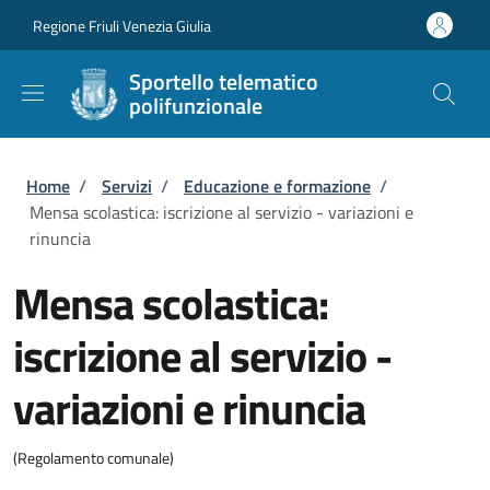
Salta al contenuto principale
Skip to footer content
Regione Friuli Venezia Giulia
Sportello telematico
polifunzionale
Briciole di pane
Home
/
Servizi
/
Educazione e formazione
/
Mensa scolastica: iscrizione al servizio - variazioni e
rinuncia
Mensa scolastica:
iscrizione al servizio -
variazioni e rinuncia
(Regolamento comunale)