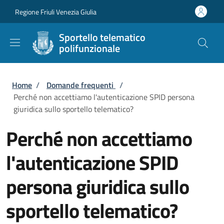
Salta al contenuto principale
Skip to footer content
Regione Friuli Venezia Giulia
Sportello telematico
polifunzionale
Briciole di pane
Home
/
Domande frequenti
/
Perché non accettiamo l'autenticazione SPID persona
giuridica sullo sportello telematico?
Perché non accettiamo
l'autenticazione SPID
persona giuridica sullo
sportello telematico?