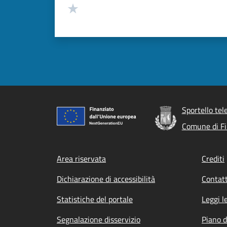
Valuta 1 stelle su 5
Sportello tel
Comune di Fiu
Footer menu
Area riservata
Crediti
Dichiarazione di accessibilità
Contatt
Statistiche del portale
Leggi l
Segnalazione disservizio
Piano d