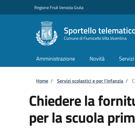
Salta al contenuto principale
Skip to footer content
Regione Friuli Venezia Giulia
Sportello telematic
Comune di Fiumicello Villa Vicentina
Amministrazione
Novità
Servizi
Briciole di pane
Home
/
Servizi scolastici e per l'infanzia
/
C
Chiedere la fornitu
per la scuola prim