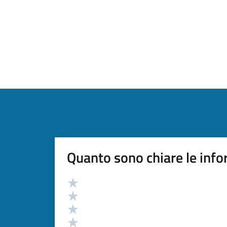
Quanto sono chiare le info
Valutazione
Valuta 5 stelle su 5
Valuta 4 stelle su 5
Valuta 3 stelle su 5
Valuta 2 stelle su 5