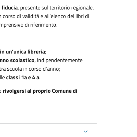
 fiducia
, presente sul territorio regionale,
orso di validità e all’elenco dei libri di
Comprensivo di riferimento.
in un’unica libreria
;
anno scolastico
, indipendentemente
tra scuola in corso d’anno;
lle
classi 1a e 4 a
.
o
rivolgersi al proprio Comune di