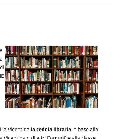
e
la
di
IE
illa Vicentina
la cedola libraria
in base alla
a Vicentina o di altri Comuni) e alla classe.