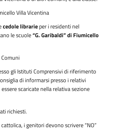
micello Villa Vicentina
le
cedole librarie
per i residenti nel
tano le scuole
“G. Garibaldi” di Fiumicello
ri Comuni
esso gli Istituti Comprensivi di riferimento
consiglia di informarsi presso i relativi
o essere scaricate nella relativa sezione
ati richiesti.
 cattolica, i genitori devono scrivere “NO”